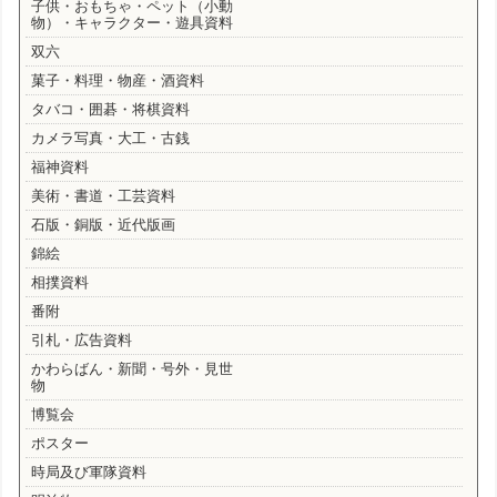
子供・おもちゃ・ペット（小動
物）・キャラクター・遊具資料
双六
菓子・料理・物産・酒資料
タバコ・囲碁・将棋資料
カメラ写真・大工・古銭
福神資料
美術・書道・工芸資料
石版・銅版・近代版画
錦絵
相撲資料
番附
引札・広告資料
かわらばん・新聞・号外・見世
物
博覧会
ポスター
時局及び軍隊資料