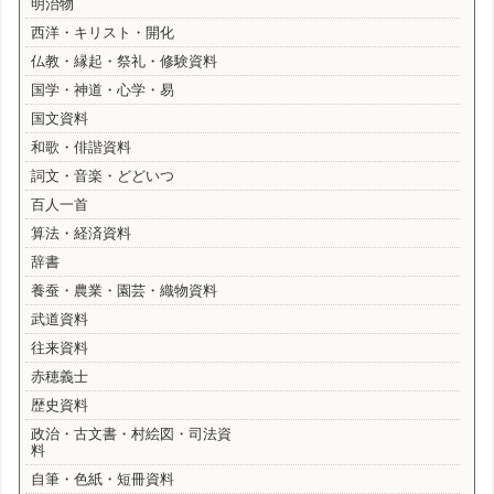
明治物
西洋・キリスト・開化
仏教・縁起・祭礼・修験資料
国学・神道・心学・易
国文資料
和歌・俳諧資料
詞文・音楽・どどいつ
百人一首
算法・経済資料
辞書
養蚕・農業・園芸・織物資料
武道資料
往来資料
赤穂義士
歴史資料
政治・古文書・村絵図・司法資
料
自筆・色紙・短冊資料